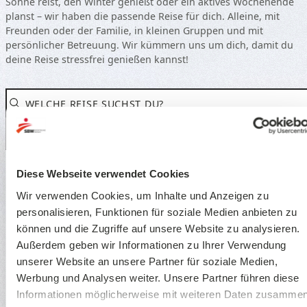
Sonne reist, den Winter genießt oder ein aktives Wochenende
planst – wir haben die passende Reise für dich. Alleine, mit
Freunden oder der Familie, in kleinen Gruppen und mit
persönlicher Betreuung. Wir kümmern uns um dich, damit du
deine Reise stressfrei genießen kannst!
WELCHE REISE SUCHST DU?
JETZT BUCHBAR!
BUCHUNGSSTART 30.08.2026
SUCHEN
Diese Webseite verwendet Cookies
Wir verwenden Cookies, um Inhalte und Anzeigen zu
personalisieren, Funktionen für soziale Medien anbieten zu
MIT DEM SBW IN DIE
SONNE
LAUFEND BUCHBAR!
können und die Zugriffe auf unsere Website zu analysieren.
Außerdem geben wir Informationen zu Ihrer Verwendung
unserer Website an unsere Partner für soziale Medien,
WERDE REISELEITUNG
MIT DEM SBW IN DEN
SCHNEE
Werbung und Analysen weiter. Unsere Partner führen diese
Informationen möglicherweise mit weiteren Daten zusammen